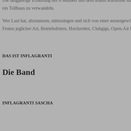
Die langjährige Erfahrung der 6 Musiker aus dem Raum Karlsruhe übe
ein Tollhaus zu verwandeln.
Wer Lust hat, abzutanzen, mitzusingen und sich von einer aussergewöhn
Festen jeglicher Art, Betriebsfeiern, Hochzeiten, Clubgigs, Open-Air F
DAS IST INFLAGRANTI
Die Band
INFLAGRANTI SASCHA