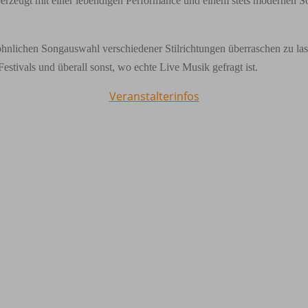
rzeugt mit einer lebendigen Performance und einem stets modernen Sou
lichen Songauswahl verschiedener Stilrichtungen überraschen zu lassen,
estivals und überall sonst, wo echte Live Musik gefragt ist.
Veranstalterinfos